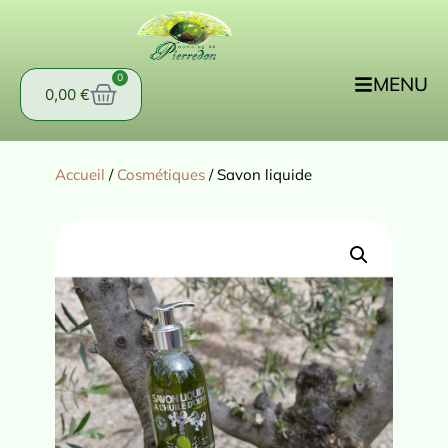
0
MENU
0,00
€
Accueil
/
Cosmétiques
/ Savon liquide